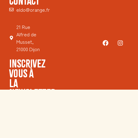
CONTACT
eldo@orange.fr
21 Rue
Alfred de
Musset,
21000 Dijon
INSCRIVEZ
VOUS À
LA
NEWSLETTER
Email
Mentions légales
Politique de Confidentialité
S'ABONNER