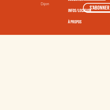
Dijon
S'ABONNER
Infos/Location
À Propos