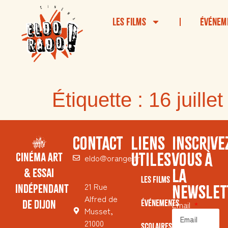
Les Films
Événem
Étiquette :
16 juillet
CONTACT
LIENS
INSCRIVE
UTILES
VOUS À
Cinéma Art
eldo@orange.fr
LA
& Essai
Les Films
21 Rue
Indépendant
NEWSLET
Alfred de
de Dijon
Événements
Email
Musset,
21000
Scolaires