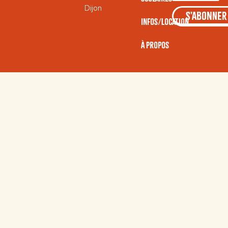
Dijon
S'ABONNER
Infos/Location
À Propos