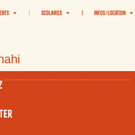
ents
Scolaires
Infos/Location
nahi
Z
TER