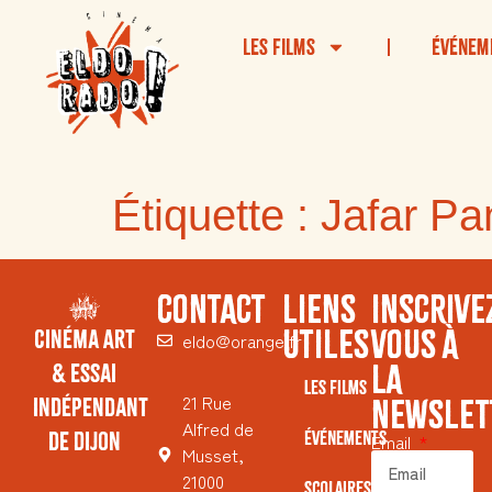
Les Films
Événem
Étiquette :
Jafar Pa
CONTACT
LIENS
INSCRIVE
UTILES
VOUS À
Cinéma Art
eldo@orange.fr
LA
& Essai
Les Films
21 Rue
Indépendant
NEWSLET
Alfred de
de Dijon
Événements
Email
Musset,
21000
Scolaires