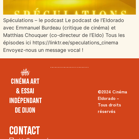
Spéculations – le podcast Le podcast de l’Eldorado
avec Emmanuel Burdeau (critique de cinéma) et
Matthias Chouquer (co-directeur de l’Eldo) Tous les
épisodes ici https://linktr.ee/speculations_cinema
Envoyez-nous un message vocal !
Cinéma Art
& Essai
©2024 Cinéma
Eldorado –
Indépendant
Tous droits
de Dijon
réservés
CONTACT